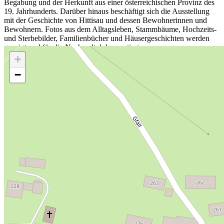
Begabung und der Herkunft aus einer österreichischen Provinz des
19. Jahrhunderts. Darüber hinaus beschäftigt sich die Ausstellung
mit der Geschichte von Hittisau und dessen Bewohnerinnen und
Bewohnern. Fotos aus dem Alltagsleben, Stammbäume, Hochzeits-
und Sterbebilder, Familienbücher und Häusergeschichten werden
gezeigt und für die Nachwelt dokumentiert.
+
−