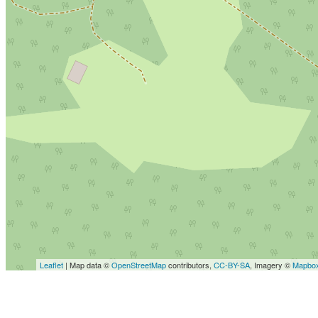
Leaflet
| Map data ©
OpenStreetMap
contributors,
CC-BY-SA
, Imagery ©
Mapbo